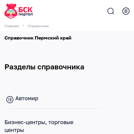
Главная
Справочник
Справочник Пермский край
ПОКАЗАТЬ СПИСКОМ
Автомир
Бизнес-центры, торговые центры
Разделы справочника
Гостиницы, хостелы
Государство и общество
Автомир
Здоровье, красота
Интернет и связь
Бизнес-центры, торговые
центры
Компьютеры и бытовая техника