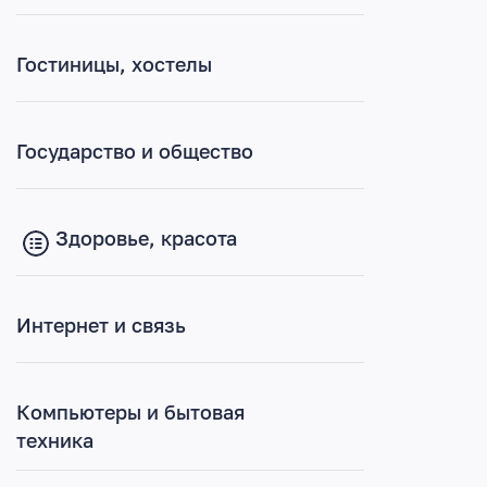
Культура, искусство, кино
Гостиницы, хостелы
Образование и работа
Окна, двери, потолки
Государство и общество
Отдых, спорт, развлечения
Здоровье, красота
Предприятия
Строительные магазины, базы
Интернет и связь
Строительные услуги, ремонт
Торговля
Компьютеры и бытовая
техника
Транспорт и грузоперевозки