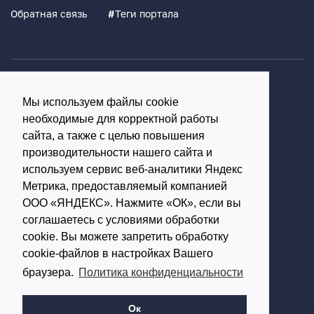
Обратная связь
#
Теги портала
Политика конфиденциальности
Мы используем файлы cookie
Согласие на обработку персональных данных
необходимые для корректной работы
16+
сайта, а также с целью повышения
производительности нашего сайта и
© Использование материалов возможно только с
используем сервис веб-аналитики Яндекс
письменного разрешения администрации портала
Метрика, предоставляемый компанией
ООО «ЯНДЕКС». Нажмите «ОК», если вы
Редакция портала:
соглашаетесь с условиями обработки
cookie. Вы можете запретить обработку
Обратиться в Макс
cookie-файлов в настройках Вашего
Обратиться в Телеграм
браузера.
Политика конфиденциальности
614002, г.Пермь,
ул. Чернышевского, д.28,
Ок
офис 701