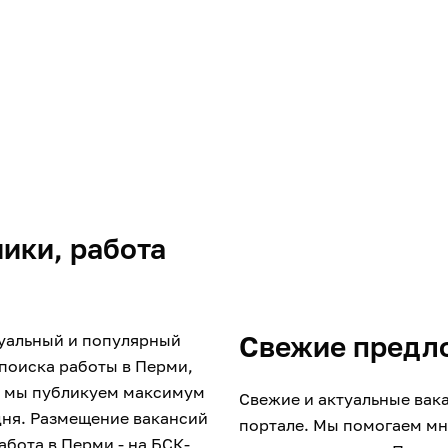
ники, работа
туальный и популярный
Свежие предло
 поиска работы в Перми,
дь мы публикуем максимум
Свежие и актуальные вак
дня. Размещение вакансий
портале. Мы помогаем мн
абота в Перми - на БСК-