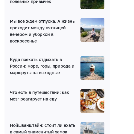
полезных привычек
Мы все ждем отпуска. А жизнь
проходит между пятницей
вечером и уборкой в
Написать комментарий
воскресенье
Имя*
Куда поехать отдыхать в
России: море, горы, природа и
маршруты на выходные
E-mail (будет скрыто)
Что есть в путешествии: как
Получать уведомления об ответах
мозг реагирует на еду
Ваш комментарий
Нойшванштайн: стоит ли ехать
в самый знаменитый замок