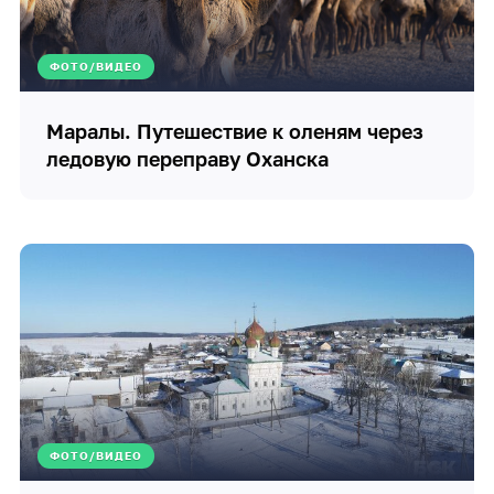
ФОТО/ВИДЕО
Маралы. Путешествие к оленям через
ледовую переправу Оханска
ФОТО/ВИДЕО