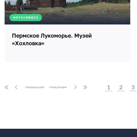
ФОТО/ВИДЕО
Пермское Лукоморье. Музей
«Хохловка»
1
2
3
предыдущая
следующая