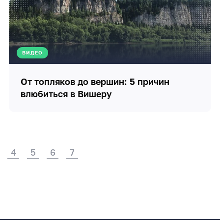
ВИДЕО
От топляков до вершин: 5 причин
влюбиться в Вишеру
4
5
6
7