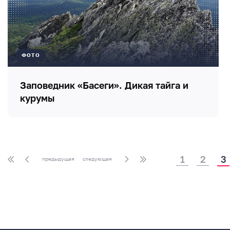
ФОТО
Заповедник «Басеги». Дикая тайга и
курумы
1
2
3
предыдущая
следующая