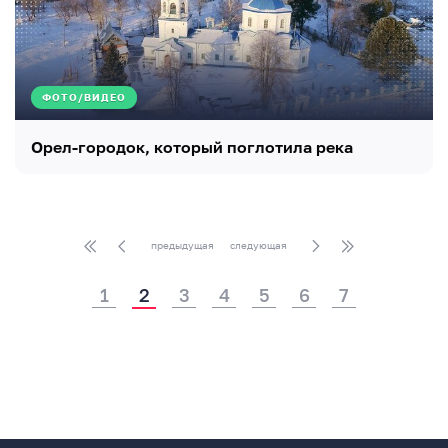
ФОТО/ВИДЕО
Орел-городок, который поглотила река
предыдущая
следующая
1
2
3
4
5
6
7