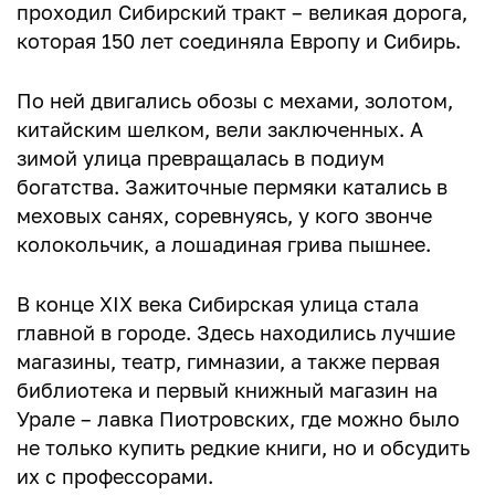
Палаты Любимовой
проходил Сибирский тракт – великая дорога,
которая 150 лет соединяла Европу и Сибирь.
Дом купца Смышляева
Дом Вердеревского
По ней двигались обозы с мехами, золотом,
китайским шелком, вели заключенных. А
Смотровая площадка
зимой улица превращалась в подиум
Карта пешего маршрута
богатства. Зажиточные пермяки катались в
меховых санях, соревнуясь, у кого звонче
колокольчик, а лошадиная грива пышнее.
В конце XIX века Сибирская улица стала
главной в городе. Здесь находились лучшие
магазины, театр, гимназии, а также первая
библиотека и первый книжный магазин на
Урале – лавка Пиотровских, где можно было
не только купить редкие книги, но и обсудить
их с профессорами.