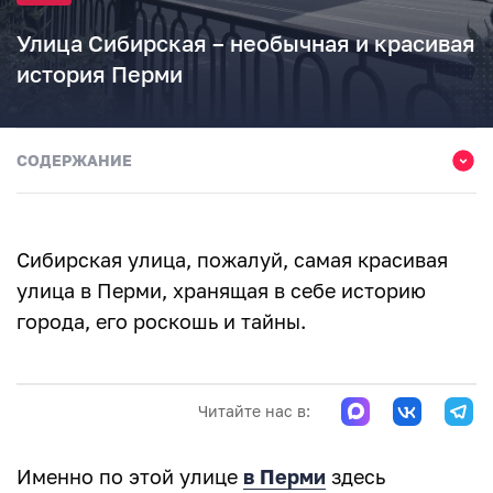
Улица Сибирская – необычная и красивая
история Перми
СОДЕРЖАНИЕ
Площадь Карла Маркса
Площадь Карла Маркса
Сибирская улица, пожалуй, самая красивая
Бульвар Советской Армии
улица в Перми, хранящая в себе историю
города, его роскошь и тайны.
Сибирская застава
Дом Чекистов
Читайте нас в:
Здание конвойной команды
Сквер Пушкина
Именно по этой улице
в Перми
здесь