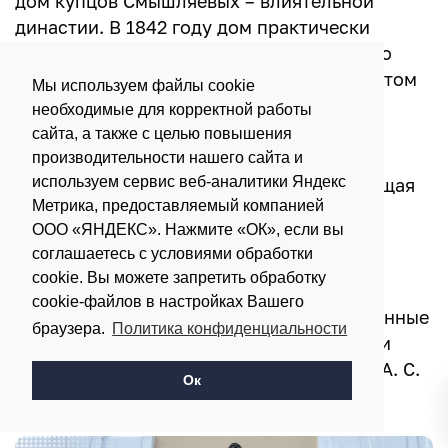
дом купцов Смышляевых – влиятельной
династии. В 1842 году дом практически
сгорел дотла, уцелел лишь фундамент. Но
купцы восстановили здание – именно в этом
Мы используем файлы cookie
виде мы видим его сегодня.
необходимые для корректной работы
сайта, а также с целью повышения
Как только зайдете внутрь, вас встретит
производительности нашего сайта и
используем сервис веб-аналитики Яндекс
величественная широкая лестница, ведущая
Метрика, предоставляемый компанией
на второй этаж.
ООО «ЯНДЕКС». Нажмите «ОК», если вы
соглашаетесь с условиями обработки
Здесь можно пройти по просторным
cookie. Вы можете запретить обработку
коридорам, заглянуть в комнаты и
cookie-файлов в настройках Вашего
представить, как когда-то велись оживленные
браузера.
Политика конфиденциальности
купеческие беседы. Сейчас в этом здании
находится городская библиотека имени А. С.
Ок
Пушкина.