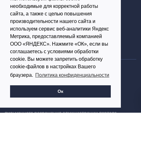
необходимые для корректной работы
Поиск по порталу
сайта, а также с целью повышения
производительности нашего сайта и
О портале
Реклама
Контакты
используем сервис веб-аналитики Яндекс
Метрика, предоставляемый компанией
Обратная связь
#
Теги портала
ООО «ЯНДЕКС». Нажмите «ОК», если вы
соглашаетесь с условиями обработки
cookie. Вы можете запретить обработку
cookie-файлов в настройках Вашего
Политика конфиденциальности
браузера.
Политика конфиденциальности
Согласие на обработку персональных данных
16+
Ок
© Использование материалов возможно только с
письменного разрешения администрации портала
Редакция портала:
Обратиться в Макс