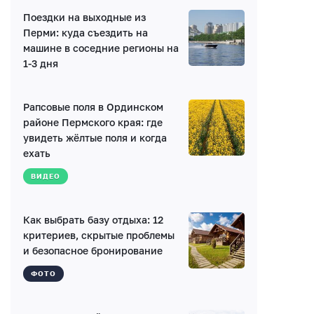
Поездки на выходные из
Перми: куда съездить на
машине в соседние регионы на
Написать комментарий
1-3 дня
Имя*
Рапсовые поля в Ординском
районе Пермского края: где
увидеть жёлтые поля и когда
ехать
E-mail (будет скрыто)
ВИДЕО
Получать уведомления об ответах
Как выбрать базу отдыха: 12
критериев, скрытые проблемы
Ваш комментарий
и безопасное бронирование
ФОТО