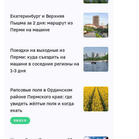
Екатеринбург и Верхняя
Пышма за 2 дня: маршрут из
Перми на машине
Написать комментарий
Поездки на выходные из
Имя*
Перми: куда съездить на
машине в соседние регионы на
1-3 дня
E-mail (будет скрыто)
Рапсовые поля в Ординском
Получать уведомления об ответах
районе Пермского края: где
увидеть жёлтые поля и когда
ехать
Ваш комментарий
ВИДЕО