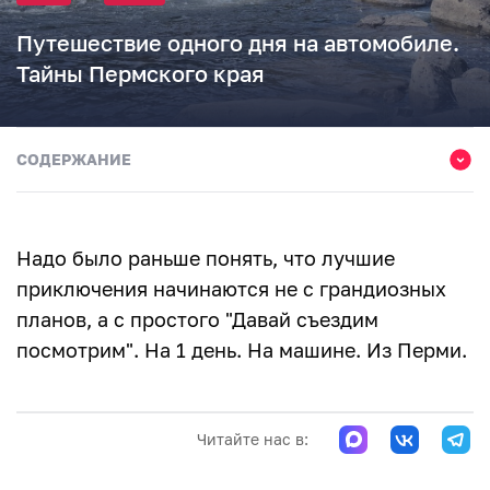
Путешествие одного дня на автомобиле.
Тайны Пермского края
СОДЕРЖАНИЕ
Рассвет, лагман и пирог размером с колесо
Голубые озера
Надо было раньше понять, что лучшие
Двухэтажная пещера
приключения начинаются не с грандиозных
планов, а с простого "Давай съездим
Река и каменные исполины
посмотрим". На 1 день. На машине. Из Перми.
Ухоженная Лысьва
Большой круг маленьких чудес
Читайте нас в: