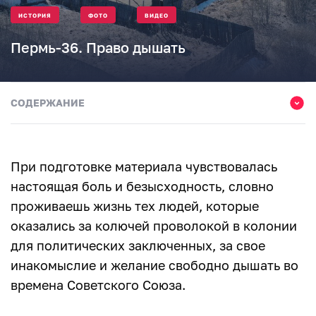
ИСТОРИЯ
ФОТО
ВИДЕО
Пермь-36. Право дышать
СОДЕРЖАНИЕ
Привилегированные осужденные
Менялась идеология, а лагерь оставался прежним
При подготовке материала чувствовалась
7 лет колонии + 5 лет ссылки
настоящая боль и безысходность, словно
проживаешь жизнь тех людей, которые
Сколько человек прошли через участок строгого и
особого режима
оказались за колючей проволокой в колонии
для политических заключенных, за свое
Побег мог только сниться
инакомыслие и желание свободно дышать во
I. Изменники родины. Участок строгого режима
времена Советского Союза.
Жизнь вопреки системе