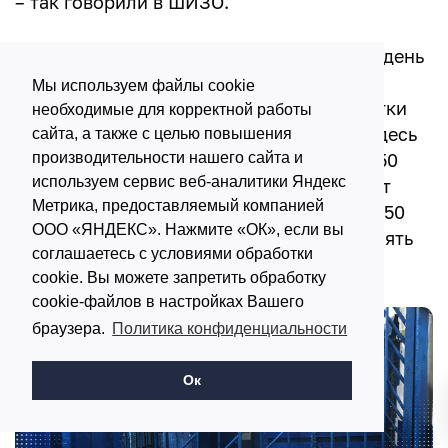
– так говорили в ШИЗО.
В камере изолятора кормят через сутки: день
залетный, день пролетный. Взрослому
Мы используем файлы cookie
мужчине нужно минимум 2000 ккал в сутки
необходимые для корректной работы
для нормальной жизнедеятельности, а здесь
сайта, а также с целью повышения
баланда с хлебом едва вытягивает на 1350
производительности нашего сайта и
используем сервис веб-аналитики Яндекс
ккал. В «пролетный» день, когда поставят
Метрика, предоставляемый компанией
кружку кипятка с куском хлеба, только 850
ООО «ЯНДЕКС». Нажмите «ОК», если вы
ккал. Человек должен образумиться, понять
соглашаетесь с условиями обработки
свой проступок.
cookie. Вы можете запретить обработку
cookie-файлов в настройках Вашего
браузера.
Политика конфиденциальности
Ок