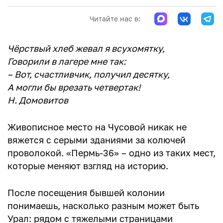
Аллея свободы в условиях несвободы
Читайте нас в:
Свидание по разрешению
Чёрствый хлеб жевал я всухомятку,
Лесоповал
Говорили в лагере мне так:
Тюрьма внутри тюрьмы
– Вот, счастливчик, получил десятку,
А могли бы врезать четвертак!
II. Небо в клеточку. Участок особого режима
Н. Домовитов
Шаг вправо, шаг влево – побег и расстрел
Живописное место на Чусовой никак не
Миссия музея
вяжется с серыми зданиями за колючей
Контакты
проволокой. «Пермь-36» – одно из таких мест,
которые меняют взгляд на историю.
После посещения бывшей колонии
понимаешь, насколько разным может быть
Урал: рядом с тяжелыми страницами