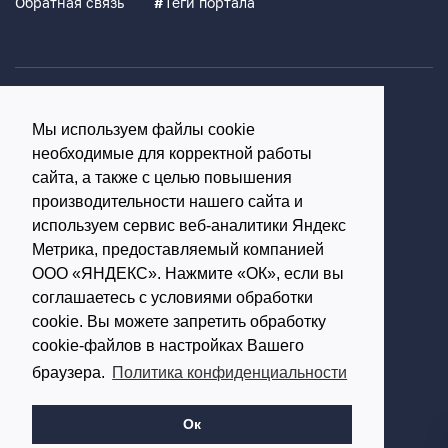
Обратная связь
#
Теги портала
Политика конфиденциальности
Мы используем файлы cookie
Согласие на обработку персональных данных
необходимые для корректной работы
16+
сайта, а также с целью повышения
производительности нашего сайта и
© Использование материалов возможно только с
используем сервис веб-аналитики Яндекс
письменного разрешения администрации портала
Метрика, предоставляемый компанией
ООО «ЯНДЕКС». Нажмите «ОК», если вы
Редакция портала:
соглашаетесь с условиями обработки
cookie. Вы можете запретить обработку
Обратиться в Макс
cookie-файлов в настройках Вашего
Обратиться в Телеграм
браузера.
Политика конфиденциальности
614002, г.Пермь,
ул. Чернышевского, д.28,
Ок
офис 701