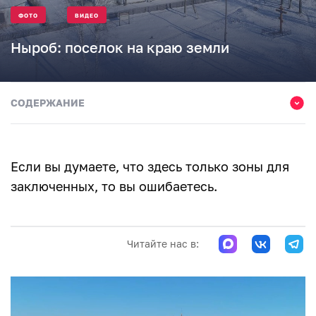
ФОТО
ВИДЕО
Ныроб: поселок на краю земли
СОДЕРЖАНИЕ
Никольская церковь
Ныробский узник
Если вы думаете, что здесь только зоны для
Никольский родник
заключенных, то вы ошибаетесь.
Что посмотреть в Ныробе
Читайте нас в: