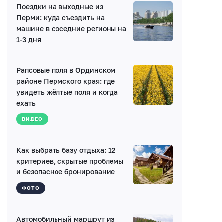
Поездки на выходные из
Имя*
Перми: куда съездить на
машине в соседние регионы на
1-3 дня
E-mail (будет скрыто)
Рапсовые поля в Ординском
Получать уведомления об ответах
районе Пермского края: где
увидеть жёлтые поля и когда
ехать
Ваш комментарий
ВИДЕО
Как выбрать базу отдыха: 12
критериев, скрытые проблемы
и безопасное бронирование
Введите код:
ФОТО
Автомобильный маршрут из