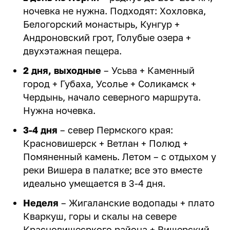
ночевка не нужна. Подходят: Хохловка,
Белогорский монастырь, Кунгур +
Андроновский грот, Голубые озера +
двухэтажная пещера.
2 дня, выходные
– Усьва + Каменный
город + Губаха, Усолье + Соликамск +
Чердынь, начало северного маршрута.
Нужна ночевка.
3-4 дня
– север Пермского края:
Красновишерск + Ветлан + Полюд +
Помяненный камень. Летом – с отдыхом у
реки Вишера в палатке; все это вместе
идеально умещается в 3-4 дня.
Неделя
– Жигаланские водопады + плато
Кваркуш, горы и скалы на севере
Красновишесркого района + Вишерский