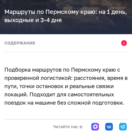
Маршруты по Пермскому краю: на 1 день,
выходные и 3-4 дня
СОДЕРЖАНИЕ
Как выбрать маршрут
Маршруты на 1 день из Перми
Подборка маршрутов по Пермскому краю с
1. Голубые озера – Лысьва
проверенной логистикой: расстояния, время в
пути, точки остановок и реальные связки
2. Хохловка – Белогорский монастырь
локаций. Подходит для самостоятельных
3. Кунгурская пещера – Суксун
поездок на машине без сложной подготовки.
4. Пермь – Кунгур
5. Усолье – Соликамск
Читайте нас в: