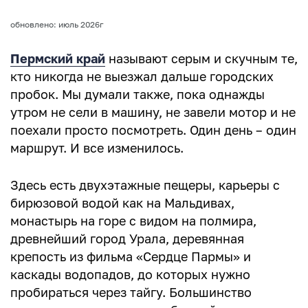
6. Заповедник Басеги
обновлено: июль 2026г
Маршруты на выходные – 2 дня
7. Усьва – Губаха
Пермский край
называют серым и скучным те,
кто никогда не выезжал дальше городских
8. Чусовой – монастыри
пробок. Мы думали также, пока однажды
Маршруты по Пермскому краю 3-4 дня
утром не сели в машину, не завели мотор и не
поехали просто посмотреть. Один день – один
9. Красновишерск – Ветлан
маршрут. И все изменилось.
10. Жигаланские водопады – Кваркуш
Здесь есть двухэтажные пещеры, карьеры с
11. Сплав по реке Чусовой
бирюзовой водой как на Мальдивах,
Малоизвестные маршруты
монастырь на горе с видом на полмира,
древнейший город Урала, деревянная
Как планировать маршрут
крепость из фильма «Сердце Пармы» и
Маршруты по сезонам
каскады водопадов, до которых нужно
пробираться через тайгу. Большинство
Почему стоит поехать