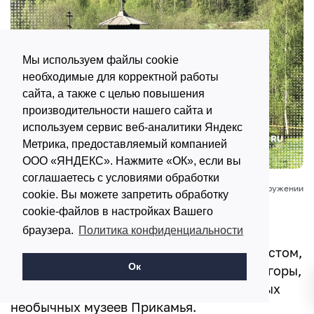
Мы используем файлы cookie
необходимые для корректной работы
сайта, а также с целью повышения
производительности нашего сайта и
используем сервис веб-аналитики Яндекс
Метрика, предоставляемый компанией
ООО «ЯНДЕКС». Нажмите «ОК», если вы
соглашаетесь с условиями обработки
Этнопарк реки Чусовой – старинная деревянная часовня в окружении
cookie. Вы можете запретить обработку
уральской природы
cookie-файлов в настройках Вашего
браузера.
Политика конфиденциальности
Мы ехали мимо и были удивлены: дома
отреставрированы, река с подвесным мостом,
Ок
зеленые острова. У подножия Арининой горы,
на берегу реки Архиповки – один из самых
необычных музеев Прикамья.