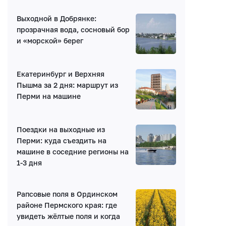
Выходной в Добрянке:
Нет комментариев
прозрачная вода, сосновый бор
и «морской» берег
Екатеринбург и Верхняя
Пышма за 2 дня: маршрут из
Перми на машине
Написать комментарий
Поездки на выходные из
Имя*
Перми: куда съездить на
машине в соседние регионы на
1-3 дня
E-mail (будет скрыто)
Рапсовые поля в Ординском
Получать уведомления об ответах
районе Пермского края: где
увидеть жёлтые поля и когда