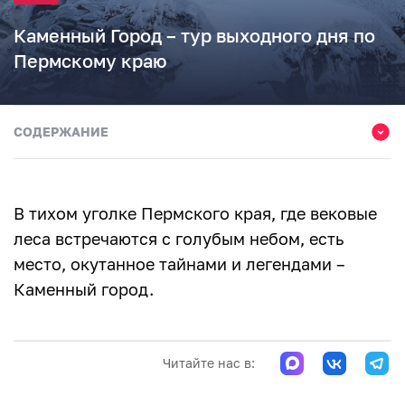
Каменный Город – тур выходного дня по
Пермскому краю
СОДЕРЖАНИЕ
Путешествие в сердце Каменного Города
Легенда и первые названия
В тихом уголке Пермского края, где вековые
Улицы и дома Каменного города
леса встречаются с голубым небом, есть
место, окутанное тайнами и легендами –
Зимнее предостережение
Каменный город.
Как добраться до Каменного города
Читайте нас в: