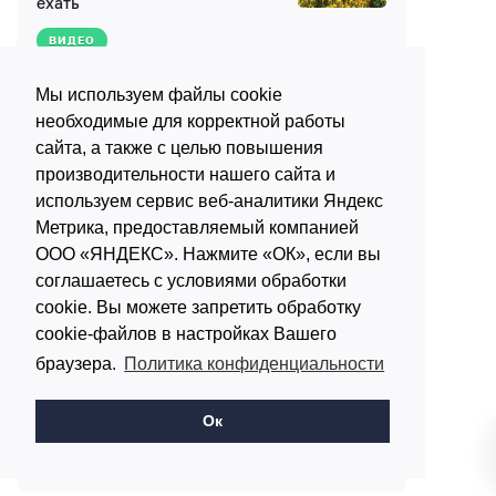
ехать
Ваш комментарий
ВИДЕО
Мы используем файлы cookie
Как выбрать базу отдыха: 12
необходимые для корректной работы
критериев, скрытые проблемы
сайта, а также с целью повышения
и безопасное бронирование
производительности нашего сайта и
Введите код:
ФОТО
используем сервис веб-аналитики Яндекс
Метрика, предоставляемый компанией
ООО «ЯНДЕКС». Нажмите «ОК», если вы
Автомобильный маршрут из
соглашаетесь с условиями обработки
Перми в Уинское: водопад,
cookie. Вы можете запретить обработку
лебеди и старинная церковь
cookie-файлов в настройках Вашего
браузера.
Политика конфиденциальности
ВСЕ ЗАПИСИ
Ок