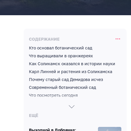
СОДЕРЖАНИЕ
Кто основал ботанический сад
Что выращивали в оранжереях
Как Соликамск оказался в истории науки
Карл Линней и растения из Соликамска
Почему старый сад Демидова исчез
Современный ботанический сад
Что посмотреть сегодня
Адрес, режим работы и билеты
Продолжить маршрут по Соликамску
ЕЩЁ
Выходной в Добрянке: