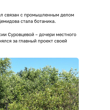
ыл связан с промышленным делом
емидова стала ботаника.
асии Суровцевой – дочери местного
ялся за главный проект своей