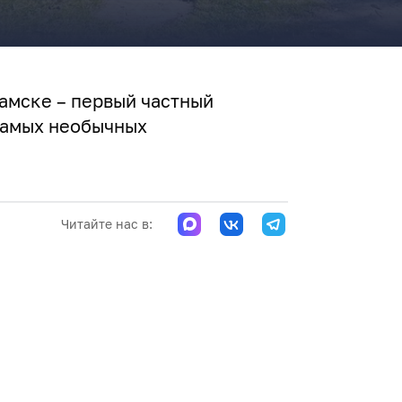
амске – первый частный
 самых необычных
Читайте нас в: