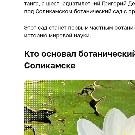
тайга, а шестнадцатилетний Григорий Д
под Соликамском ботанический сад с о
Этот сад станет первым частным ботани
историю мировой науки.
Кто основал ботанически
Соликамске