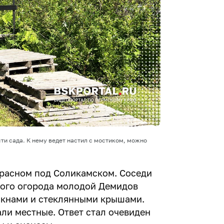
ти сада. К нему ведет настил с мостиком, можно
Красном под Соликамском. Соседи
ного огорода молодой Демидов
окнами и стеклянными крышами.
али местные. Ответ стал очевиден