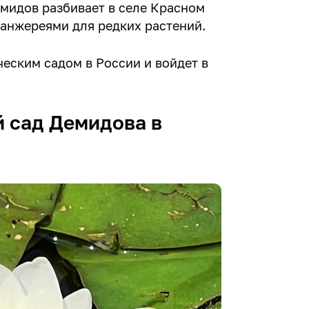
емидов разбивает в селе Красном
ранжереями для редких растений.
ческим садом в России и войдет в
й сад Демидова в