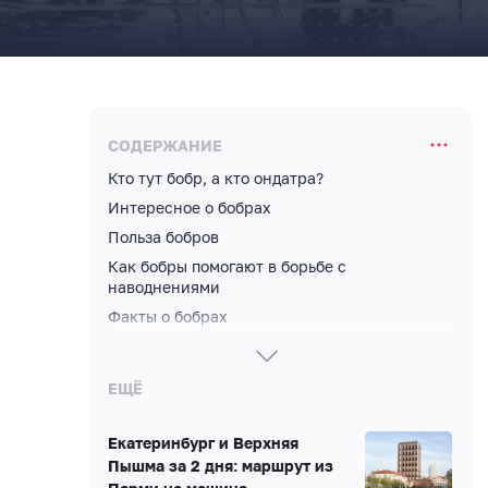
СОДЕРЖАНИЕ
Кто тут бобр, а кто ондатра?
Интересное о бобрах
Польза бобров
Как бобры помогают в борьбе с
наводнениями
Факты о бобрах
Враги бобров и хитрые уловки
ЕЩЁ
Екатеринбург и Верхняя
Пышма за 2 дня: маршрут из