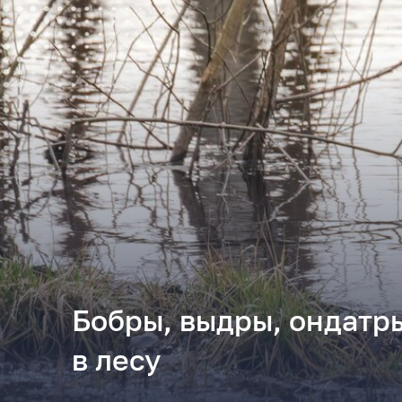
Бобры, выдры, ондатры
в лесу