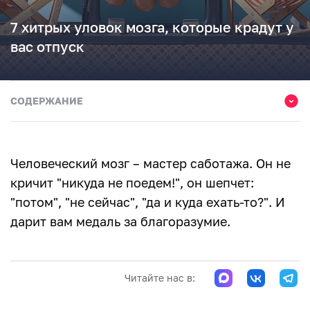
7 хитрых уловок мозга, которые крадут у
вас отпуск
СОДЕРЖАНИЕ
Как мозг подсовывает нам ложный график
Пугают цены
Человеческий мозг – мастер саботажа. Он не
Страх потратить деньги
кричит "никуда не поедем!", он шепчет:
"потом", "не сейчас", "да и куда ехать-то?". И
Я не знаю, куда ехать
дарит вам медаль за благоразумие.
Неинтересный маршрут
Если поездка не идеальна – не стоит ехать
Читайте нас в:
Надо изучить 100 вариантов поездки