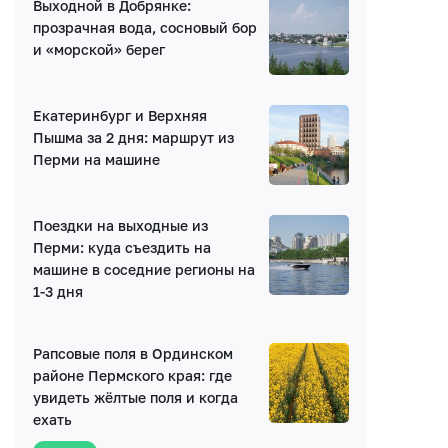
Выходной в Добрянке:
Нет комментариев
прозрачная вода, сосновый бор
и «морской» берег
Екатеринбург и Верхняя
Пышма за 2 дня: маршрут из
Перми на машине
Написать комментарий
Поездки на выходные из
Имя*
Перми: куда съездить на
машине в соседние регионы на
1-3 дня
E-mail (будет скрыто)
Рапсовые поля в Ординском
Получать уведомления об ответах
районе Пермского края: где
увидеть жёлтые поля и когда
ехать
Ваш комментарий