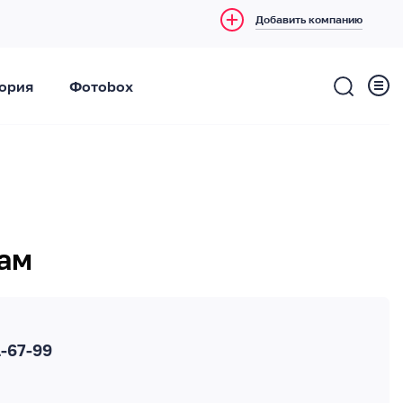
Добавить компанию
ория
Фотоbox
мам
-67-99