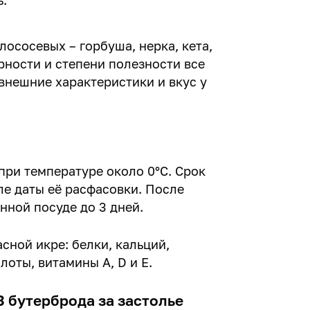
ь.
ососевых – горбуша, нерка, кета,
рности и степени полезности все
внешние характеристики и вкус у
при температуре около 0°С. Срок
ле даты её расфасовки. После
нной посуде до 3 дней.
сной икре: белки, кальций,
оты, витамины A, D и Е.
3 бутерброда за застолье