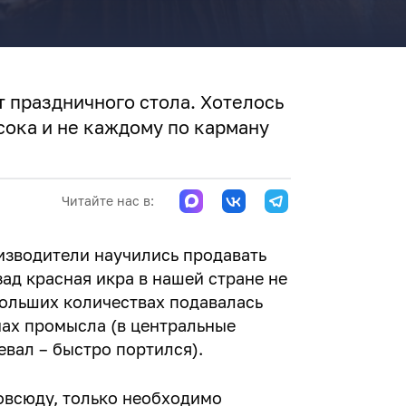
т праздничного стола. Хотелось
ысока и не каждому по карману
Читайте нас в:
зводители научились продавать
зад красная икра в нашей стране не
больших количествах подавалась
нах промысла (в центральные
евал – быстро портился).
овсюду, только необходимо