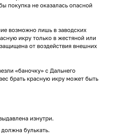
обы покупка не оказалась опасной
ние возможно лишь в заводских
расную икру только в жестяной или
е защищена от воздействия внешних
везли «баночку» с Дальнего
звес брать красную икру может быть
выдавлена изнутри.
 должна булькать.