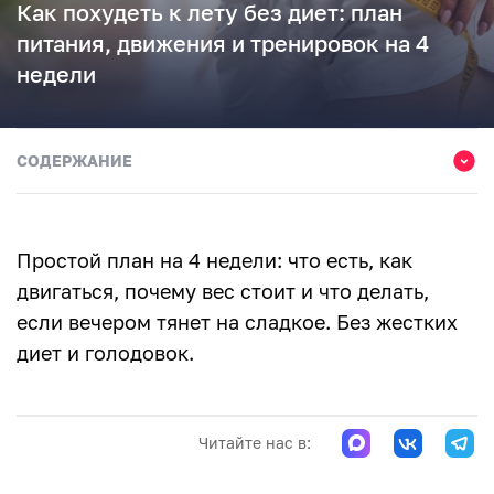
Как похудеть к лету без диет: план
питания, движения и тренировок на 4
недели
СОДЕРЖАНИЕ
Почему не стоит начинать с жесткой диеты
Почему вес не уходит
Простой план на 4 недели: что есть, как
С чего начать в первую неделю
двигаться, почему вес стоит и что делать,
если вечером тянет на сладкое. Без жестких
Питание без диеты: как собрать тарелку
диет и голодовок.
Почему вес не уходит
Что есть на завтрак, обед и ужин
Читайте нас в:
Что лучше ограничить