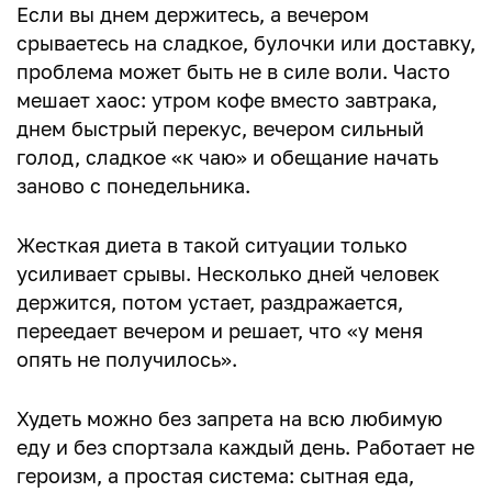
Вода – сколько пить?
Если вы днем держитесь, а вечером
срываетесь на сладкое, булочки или доставку,
Движение: минимум, который работает
проблема может быть не в силе воли. Часто
Домашняя тренировка на 20 минут
мешает хаос: утром кофе вместо завтрака,
днем быстрый перекус, вечером сильный
План на 4 недели
голод, сладкое «к чаю» и обещание начать
Что не делать
заново с понедельника.
Когда стоит обратиться к врачу
Жесткая диета в такой ситуации только
Чек-лист для старта
усиливает срывы. Несколько дней человек
держится, потом устает, раздражается,
переедает вечером и решает, что «у меня
опять не получилось».
Худеть можно без запрета на всю любимую
еду и без спортзала каждый день. Работает не
героизм, а простая система: сытная еда,