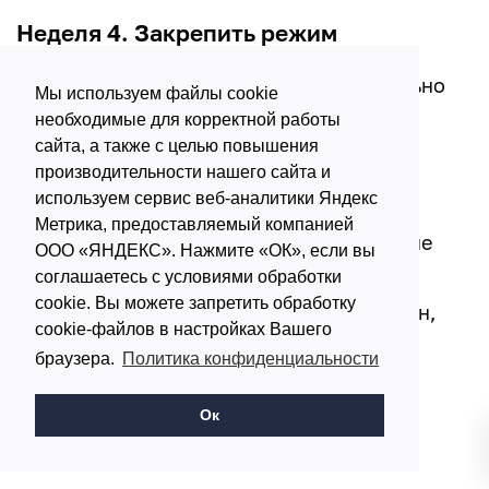
Неделя 4. Закрепить режим
Цель четвертой недели понять, что реально
Мы используем файлы cookie
подходит именно вам. Что сделать:
необходимые для корректной работы
сайта, а также с целью повышения
выбрать 5-7 блюд, которые легко
производительности нашего сайта и
используем сервис веб-аналитики Яндекс
повторять
Метрика, предоставляемый компанией
оставить 2-3 вида активности, которые
ООО «ЯНДЕКС». Нажмите «ОК», если вы
вам не противны
соглашаетесь с условиями обработки
cookie. Вы можете запретить обработку
оценить не только вес, но и талию, сон,
cookie-файлов в настройках Вашего
энергию, одежду
браузера.
Политика конфиденциальности
понять, где чаще происходят срывы
Ок
составить план на следующий месяц