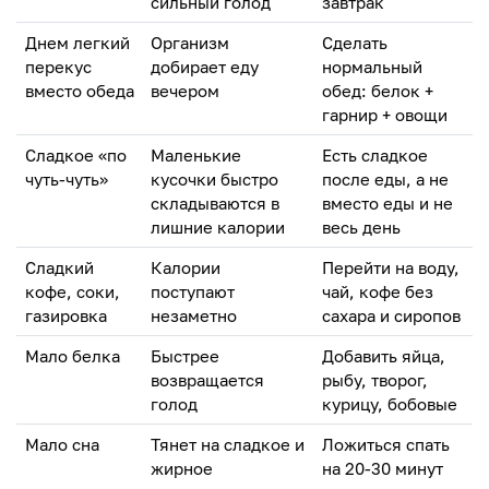
сильный голод
завтрак
Днем легкий
Организм
Сделать
перекус
добирает еду
нормальный
вместо обеда
вечером
обед: белок +
гарнир + овощи
Сладкое «по
Маленькие
Есть сладкое
чуть-чуть»
кусочки быстро
после еды, а не
складываются в
вместо еды и не
лишние калории
весь день
Сладкий
Калории
Перейти на воду,
кофе, соки,
поступают
чай, кофе без
газировка
незаметно
сахара и сиропов
Мало белка
Быстрее
Добавить яйца,
возвращается
рыбу, творог,
голод
курицу, бобовые
Мало сна
Тянет на сладкое и
Ложиться спать
жирное
на 20-30 минут