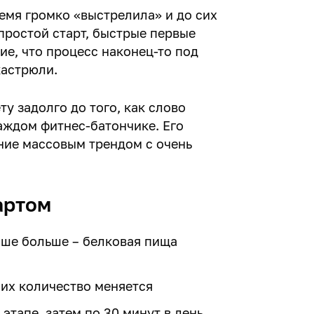
емя громко «выстрелила» и до сих
простой старт, быстрые первые
ие, что процесс наконец-то под
кастрюли.
у задолго до того, как слово
аждом фитнес-батончике. Его
ние массовым трендом с очень
артом
учше больше – белковая пища
 их количество меняется
этапе, затем по 30 минут в день