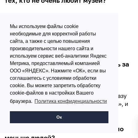
тех, кто не очень любит музеи?
Да, благодаря обилию необычных и
эмоционально экспонатов, здесь нет
Мы используем файлы cookie
ощущения скучной академичности.
необходимые для корректной работы
Коллекция разноплановая и способна
сайта, а также с целью повышения
удивить даже закоренелого скептика.
производительности нашего сайта и
используем сервис веб-аналитики Яндекс
Сколько залов реально посмотреть за
Метрика, предоставляемый компанией
ООО «ЯНДЕКС». Нажмите «ОК», если вы
один визит?
соглашаетесь с условиями обработки
cookie. Вы можете запретить обработку
За один визит комфортно осмотреть 5-6
cookie-файлов в настройках Вашего
основных залов. Пытаться обойти всё сразу
браузера.
Политика конфиденциальности
не стоит – наступит «музейная усталость», и
впечатления угаснут.
Ок
Когда лучше приходить, чтобы было
меньше людей?