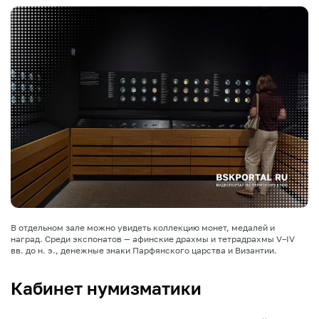
В отдельном зале можно увидеть коллекцию монет, медалей и
наград. Среди экспонатов — афинские драхмы и тетрадрахмы V–IV
вв. до н. э., денежные знаки Парфянского царства и Византии.
Кабинет нумизматики