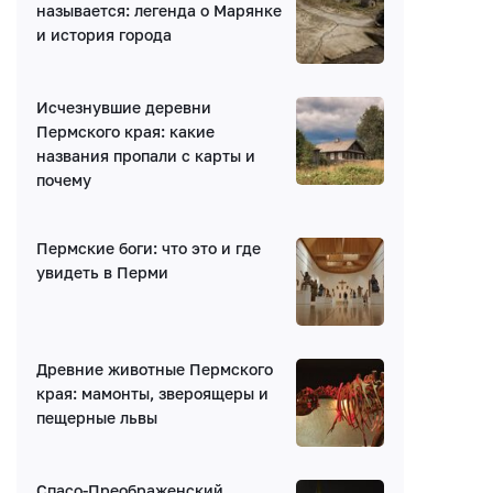
называется: легенда о Марянке
и история города
Исчезнувшие деревни
Пермского края: какие
названия пропали с карты и
Написать комментарий
почему
Имя*
Пермские боги: что это и где
увидеть в Перми
E-mail (будет скрыто)
Древние животные Пермского
Получать уведомления об ответах
края: мамонты, звероящеры и
пещерные львы
Ваш комментарий
Спасо-Преображенский