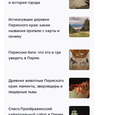
и история города
Исчезнувшие деревни
Пермского края: какие
названия пропали с карты и
Написать комментарий
почему
Имя*
Пермские боги: что это и где
увидеть в Перми
E-mail (будет скрыто)
Древние животные Пермского
Получать уведомления об ответах
края: мамонты, звероящеры и
пещерные львы
Ваш комментарий
Спасо-Преображенский
кафедральный собор в Перми