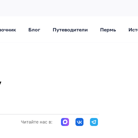
вочник
Блог
Путеводители
Пермь
Ист
у
Читайте нас в: