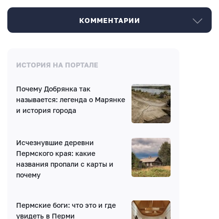
КОММЕНТАРИИ
Комментарии
ИСТОРИЯ НА ПОРТАЛЕ
Почему Добрянка так
Нет комментариев
называется: легенда о Марянке
и история города
Исчезнувшие деревни
Пермского края: какие
названия пропали с карты и
Написать комментарий
почему
Имя*
Пермские боги: что это и где
увидеть в Перми