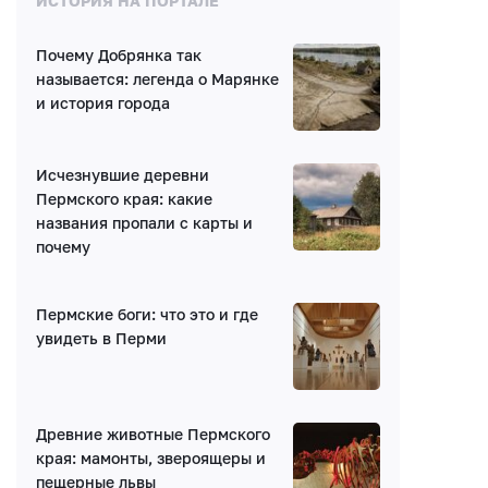
ИСТОРИЯ НА ПОРТАЛЕ
Почему Добрянка так
Нет комментариев
называется: легенда о Марянке
и история города
Исчезнувшие деревни
Пермского края: какие
названия пропали с карты и
Написать комментарий
почему
Имя*
Пермские боги: что это и где
увидеть в Перми
E-mail (будет скрыто)
Древние животные Пермского
Получать уведомления об ответах
края: мамонты, звероящеры и
пещерные львы