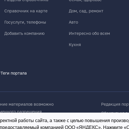
Справочник на карте
Дом, сад, ремонт
Госуслуги, телефоны
Авто
Добавить компанию
Интересно обо всем
Кухня
#
Теги портала
ание материалов возможно
Редакция пор
ьменного разрешения
Обратиться в
ии портала
Обратиться в
ектной работы сайта, а также с целью повышения произво
, предоставляемый компанией ООО «ЯНДЕКС». Нажмите «ОК