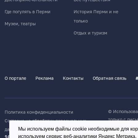
Где погулять в Перми
История Перми и не
только
Музеи, театры
Отдых и туризм
О портале
Реклама
Контакты
Обратная связь
© Использов
Политика конфиденциальности
только с пис
Согласие на обработку персональных
администрац
Мы используем файлы cookie необходимые для корр
данных
16+
используем сервис веб-аналитики Яндекс Метрика