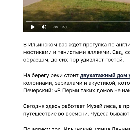
0:00
/ 1:24
В Ильинском вас ждет прогулка по англ
мостиками и тенистыми аллеями. Сад, 
образцам, до сих пор удивляет гостей.
На берегу реки стоит
двухэтажный дом
колоннами, зеркалами и акустикой, кот
Печерский: «В Перми таких домов не на
Сегодня здесь работает Музей леса, а п
путешествие во времени. Чудеса бывают 
По адресу пос. Ильинский, улица Ленина