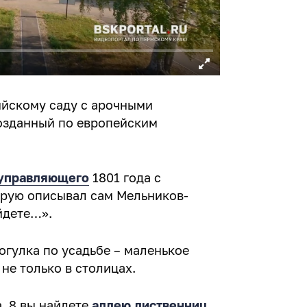
ийскому саду с арочными
созданный по европейским
 управляющего
1801 года с
орую описывал сам Мельников-
йдете…».
рогулка по усадьбе – маленькое
не только в столицах.
, 8 вы найдете
аллею лиственниц.