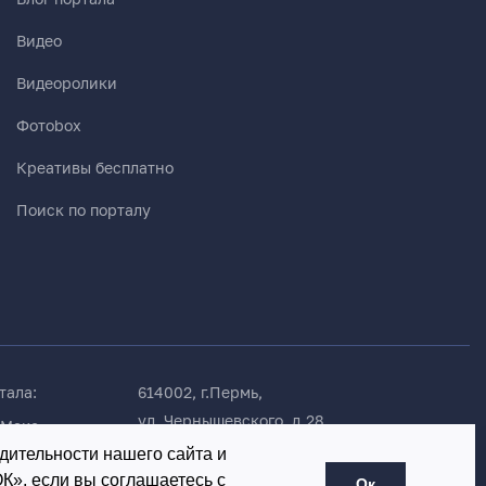
Видео
Видеоролики
Фотоbox
Креативы бесплатно
Поиск по порталу
тала:
614002, г.Пермь,
ул. Чернышевского, д.28,
 Макс
офис 701
 Телеграм
дительности нашего сайта и
», если вы соглашаетесь с
Ок