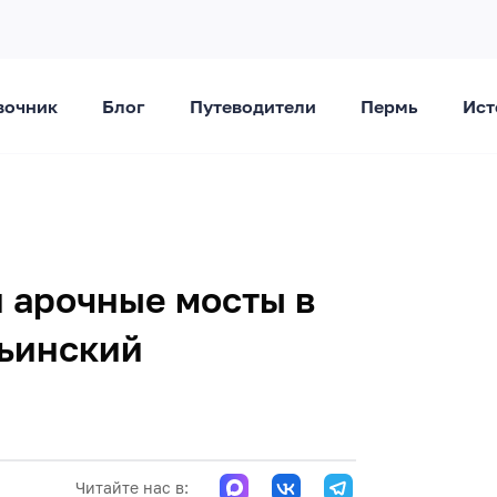
вочник
Блог
Путеводители
Пермь
Ист
и арочные мосты в
льинский
Читайте нас в: