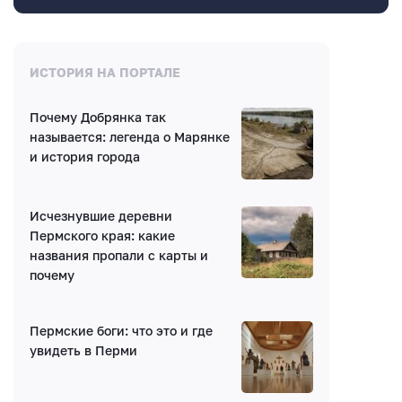
Комментарии
ИСТОРИЯ НА ПОРТАЛЕ
Почему Добрянка так
Нет комментариев
называется: легенда о Марянке
и история города
Исчезнувшие деревни
Пермского края: какие
названия пропали с карты и
Написать комментарий
почему
Имя*
Пермские боги: что это и где
увидеть в Перми
E-mail (будет скрыто)