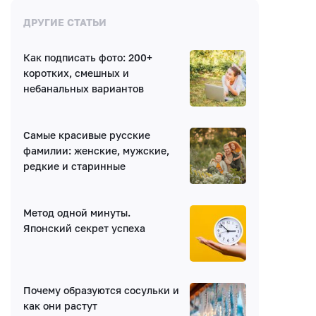
Комментарии
ДРУГИЕ СТАТЬИ
Как подписать фото: 200+
Нет комментариев
коротких, смешных и
небанальных вариантов
Самые красивые русские
фамилии: женские, мужские,
редкие и старинные
Написать комментарий
Метод одной минуты.
Имя*
Японский секрет успеха
E-mail (будет скрыто)
Почему образуются сосульки и
как они растут
Получать уведомления об ответах