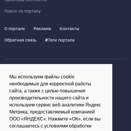
Поиск по порталу
О портале
Реклама
Контакты
Обратная связь
#
Теги портала
Политика конфиденциальности
Мы используем файлы cookie
Согласие на обработку персональных данных
необходимые для корректной работы
16+
сайта, а также с целью повышения
производительности нашего сайта и
© Использование материалов возможно только с
используем сервис веб-аналитики Яндекс
письменного разрешения администрации портала
Метрика, предоставляемый компанией
ООО «ЯНДЕКС». Нажмите «ОК», если вы
Редакция портала:
соглашаетесь с условиями обработки