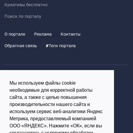
Креативы бесплатно
Поиск по порталу
О портале
Реклама
Контакты
Обратная связь
#
Теги портала
Политика конфиденциальности
Мы используем файлы cookie
Согласие на обработку персональных данных
необходимые для корректной работы
16+
сайта, а также с целью повышения
производительности нашего сайта и
© Использование материалов возможно только с
используем сервис веб-аналитики Яндекс
письменного разрешения администрации портала
Метрика, предоставляемый компанией
ООО «ЯНДЕКС». Нажмите «ОК», если вы
Редакция портала:
соглашаетесь с условиями обработки