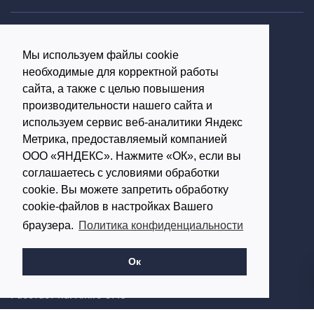
Политика конфиденциальности
Мы используем файлы cookie
Согласие на обработку персональных данных
необходимые для корректной работы
16+
сайта, а также с целью повышения
производительности нашего сайта и
© Использование материалов возможно только с
используем сервис веб-аналитики Яндекс
письменного разрешения администрации портала
Метрика, предоставляемый компанией
ООО «ЯНДЕКС». Нажмите «ОК», если вы
Редакция портала:
соглашаетесь с условиями обработки
cookie. Вы можете запретить обработку
Обратиться в Макс
cookie-файлов в настройках Вашего
Обратиться в Телеграм
браузера.
Политика конфиденциальности
614002, г.Пермь,
ул. Чернышевского, д.28,
Ок
офис 701
Работает на: Amiro CMS