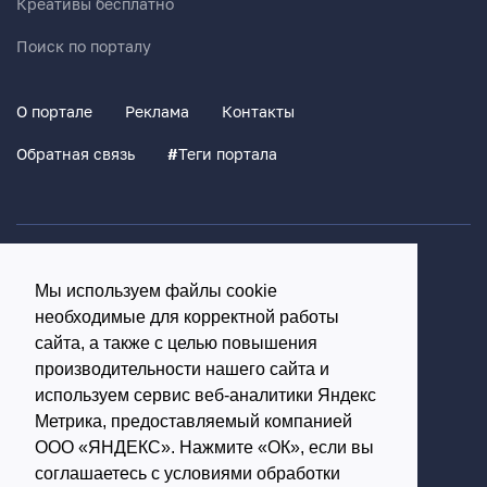
Креативы бесплатно
Поиск по порталу
О портале
Реклама
Контакты
Обратная связь
#
Теги портала
Политика конфиденциальности
Мы используем файлы cookie
Согласие на обработку персональных данных
необходимые для корректной работы
16+
сайта, а также с целью повышения
производительности нашего сайта и
© Использование материалов возможно только с
используем сервис веб-аналитики Яндекс
письменного разрешения администрации портала
Метрика, предоставляемый компанией
ООО «ЯНДЕКС». Нажмите «ОК», если вы
Редакция портала:
соглашаетесь с условиями обработки