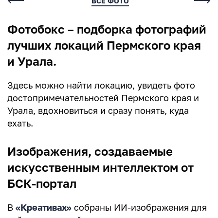
Комментарии
ВСЕ ФОТО
Фотобокс – подборка фотографий
Нет комментариев
лучших локаций Пермского края
и Урала.
Здесь можно найти локацию, увидеть фото
достопримечательностей Пермского края и
Урала, вдохновиться и сразу понять, куда
Написать комментарий
ехать.
Имя*
Изображения, создаваемые
искусственным интеллектом от
БСК-портал
E-mail (будет скрыто)
В
«Креативах»
собраны ИИ-изображения для
Получать уведомления об ответах