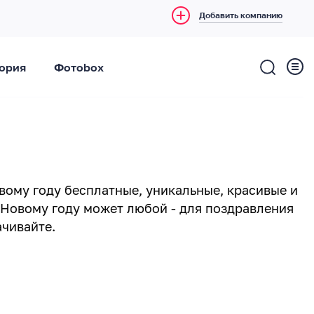
Добавить компанию
ория
Фотоbox
овому году бесплатные, уникальные, красивые и
 Новому году может любой - для поздравления
ачивайте.