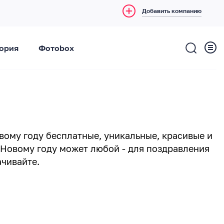
Добавить компанию
ория
Фотоbox
овому году бесплатные, уникальные, красивые и
 Новому году может любой - для поздравления
ачивайте.