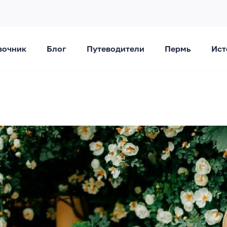
вочник
Блог
Путеводители
Пермь
Ист