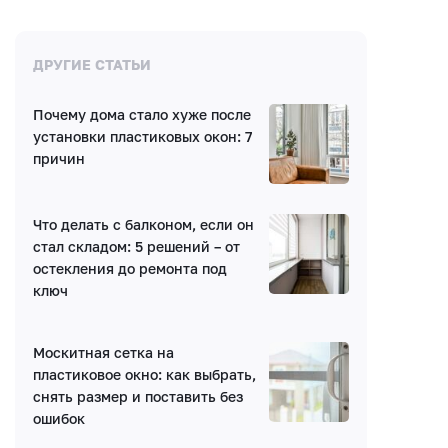
Комментарии
ДРУГИЕ СТАТЬИ
Почему дома стало хуже после
Нет комментариев
установки пластиковых окон: 7
причин
Что делать с балконом, если он
стал складом: 5 решений – от
остекления до ремонта под
Написать комментарий
ключ
Имя*
Москитная сетка на
пластиковое окно: как выбрать,
снять размер и поставить без
ошибок
E-mail (будет скрыто)