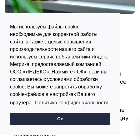
Мы используем файлы cookie
Собрали реальные ошибки, которые
необходимые для корректной работы
встречаются регулярно:
сайта, а также с целью повышения
производительности нашего сайта и
Начать с отделки, а не с остекления
.
используем сервис веб-аналитики Яндекс
Метрика, предоставляемый компанией
Красивые панели на продувающем
ООО «ЯНДЕКС». Нажмите «ОК», если вы
балконе – просто красивый холодный
соглашаетесь с условиями обработки
балкон. Сначала рамы и швы, потом всё
cookie. Вы можете запретить обработку
остальное.
cookie-файлов в настройках Вашего
Утеплить только парапет.
Холод идет
браузера.
Политика конфиденциальности
через пол, боковые стены и потолок не
меньше, а иногда больше. Утеплить одну
Ок
зону из четырех, практически
бессмысленно.