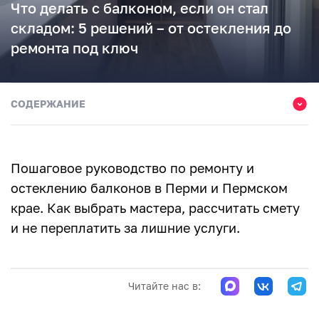
Что делать с балконом, если он стал
складом: 5 решений – от остекления до
ремонта под ключ
СОДЕРЖАНИЕ
Сначала решите, зачем нужен балкон
Решение 1. Хранение на балконе
Пошаговое руководство по ремонту и
Решение 2. Холодное остекление балкона
остеклению балконов в Перми и Пермском
крае. Как выбрать мастера, рассчитать смету
Решение 3. Отделка балкона без утепления
и не переплатить за лишние услуги.
Решение 4. Утепление балкона
Решение 5. Балкон под ключ
Читайте нас в:
Что не стоит заказывать