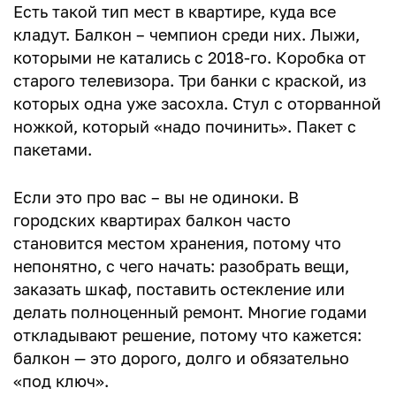
Сколько стоит остекление, отделка
Есть такой тип мест в квартире, куда все
кладут. Балкон – чемпион среди них. Лыжи,
Балкон в хрущевке, брежневке и старом доме
которыми не катались с 2018-го. Коробка от
Ошибки при остеклении, утеплении
старого телевизора. Три банки с краской, из
которых одна уже засохла. Стул с оторванной
Как выбрать мастера
ножкой, который «надо починить». Пакет с
Главное
пакетами.
Если это про вас – вы не одиноки. В
городских квартирах балкон часто
становится местом хранения, потому что
непонятно, с чего начать: разобрать вещи,
заказать шкаф, поставить остекление или
делать полноценный ремонт. Многие годами
откладывают решение, потому что кажется:
балкон — это дорого, долго и обязательно
«под ключ».