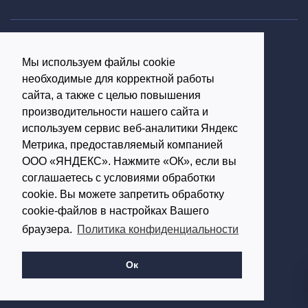
Политика конфиденциальности
Мы используем файлы cookie
Согласие на обработку персональных данных
необходимые для корректной работы
16+
сайта, а также с целью повышения
производительности нашего сайта и
© Использование материалов возможно только с
используем сервис веб-аналитики Яндекс
письменного разрешения администрации портала
Метрика, предоставляемый компанией
ООО «ЯНДЕКС». Нажмите «ОК», если вы
Редакция портала:
соглашаетесь с условиями обработки
cookie. Вы можете запретить обработку
Обратиться в Макс
cookie-файлов в настройках Вашего
Обратиться в Телеграм
браузера.
Политика конфиденциальности
614002, г.Пермь,
ул. Чернышевского, д.28,
Ок
офис 701
Работает на: Amiro CMS