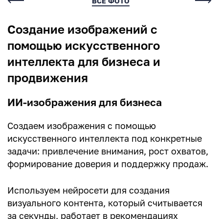
Комментарии
ВСЕ ФОТО
Создание изображений с
Нет комментариев
помощью искусственного
интеллекта для бизнеса и
продвижения
ИИ-изображения для бизнеса
Написать комментарий
Создаем изображения с помощью
искусственного интеллекта под конкретные
Имя*
задачи: привлечение внимания, рост охватов,
формирование доверия и поддержку продаж.
E-mail (будет скрыто)
Используем нейросети для создания
визуального контента, который считывается
Получать уведомления об ответах
за секунды, работает в рекомендациях