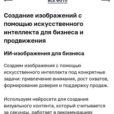
Комментарии
ВСЕ ФОТО
Создание изображений с
Нет комментариев
помощью искусственного
интеллекта для бизнеса и
продвижения
ИИ-изображения для бизнеса
Написать комментарий
Создаем изображения с помощью
искусственного интеллекта под конкретные
Имя*
задачи: привлечение внимания, рост охватов,
формирование доверия и поддержку продаж.
E-mail (будет скрыто)
Используем нейросети для создания
визуального контента, который считывается
Получать уведомления об ответах
за секунды, работает в рекомендациях