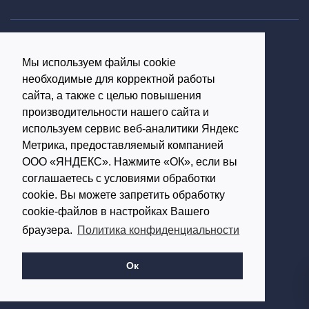
Политика конфиденциальности
Мы используем файлы cookie
Согласие на обработку персональных данных
необходимые для корректной работы
16+
сайта, а также с целью повышения
производительности нашего сайта и
© Использование материалов возможно только с
используем сервис веб-аналитики Яндекс
письменного разрешения администрации портала
Метрика, предоставляемый компанией
ООО «ЯНДЕКС». Нажмите «ОК», если вы
Редакция портала:
соглашаетесь с условиями обработки
cookie. Вы можете запретить обработку
Обратиться в Макс
cookie-файлов в настройках Вашего
Обратиться в Телеграм
браузера.
Политика конфиденциальности
614002, г.Пермь,
ул. Чернышевского, д.28,
Ок
офис 701
Работает на: Amiro CMS