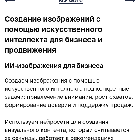
Комментарии
ВСЕ ФОТО
Создание изображений с
Нет комментариев
помощью искусственного
интеллекта для бизнеса и
продвижения
ИИ-изображения для бизнеса
Написать комментарий
Создаем изображения с помощью
искусственного интеллекта под конкретные
Имя*
задачи: привлечение внимания, рост охватов,
формирование доверия и поддержку продаж.
E-mail (будет скрыто)
Используем нейросети для создания
визуального контента, который считывается
Получать уведомления об ответах
за секунды, работает в рекомендациях