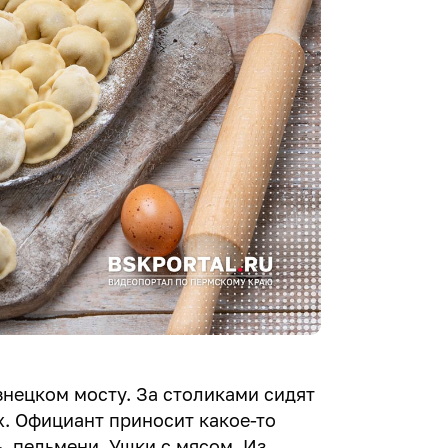
знецком мосту. За столиками сидят
х. Официант приносит какое-то
ь, пельмени. Ушки с мясом. Из