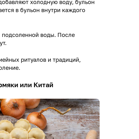
 добавляют холодную воду, бульон
ается в бульон внутри каждого
й подсоленной воды. После
ут.
мейных ритуалов и традиций,
оление.
рмяки или Китай