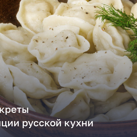
екреты
иции русской кухни