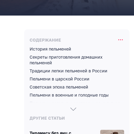
СОДЕРЖАНИЕ
История пельменей
Секреты приготовления домашних
пельменей
Традиции лепки пельменей в России
Пельмени в царской России
Советская эпоха пельменей
Пельмени в военные и голодные годы
Пельмени сегодня и ресторанная культура
Малоизвестные факты о пельменях
ДРУГИЕ СТАТЬИ
Уральские пельмени
FAQ. Часто задаваемые вопросы о пельменях
Тирамису без яиц с